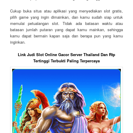
Cukup buka situs atau aplikasi yang menyediakan slot gratis,
pilih game yang ingin dimainkan, dan kamu sudah siap untuk
memulai petualangan slot. Tidak ada batasan waktu atau
batasan jumlah putaran yang dapat kamu mainkan, sehingga
kamu dapat bermain kapan saja dan berapa pun yang kamu
inginkan.
Link Judi Slot Online Gacor Server Thailand Dan Rtp
Tertinggi Terbukti Paling Terpercaya