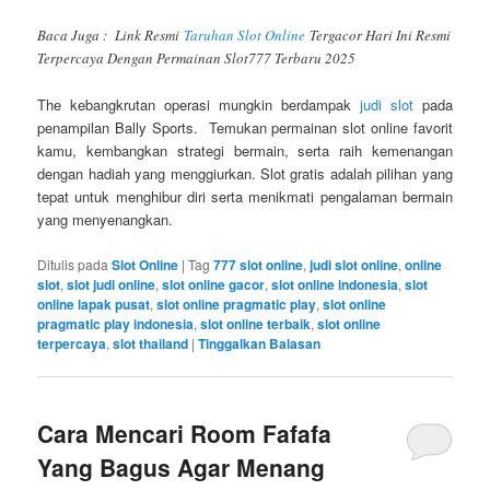
Baca Juga : Link Resmi
Taruhan Slot Online
Tergacor Hari Ini Resmi
Terpercaya Dengan Permainan Slot777 Terbaru 2025
The kebangkrutan operasi mungkin berdampak
judi slot
pada
penampilan Bally Sports. Temukan permainan slot online favorit
kamu, kembangkan strategi bermain, serta raih kemenangan
dengan hadiah yang menggiurkan. Slot gratis adalah pilihan yang
tepat untuk menghibur diri serta menikmati pengalaman bermain
yang menyenangkan.
Ditulis pada
Slot Online
|
Tag
777 slot online
,
judi slot online
,
online
slot
,
slot judi online
,
slot online gacor
,
slot online indonesia
,
slot
online lapak pusat
,
slot online pragmatic play
,
slot online
pragmatic play indonesia
,
slot online terbaik
,
slot online
terpercaya
,
slot thailand
|
Tinggalkan Balasan
Cara Mencari Room Fafafa
Yang Bagus Agar Menang