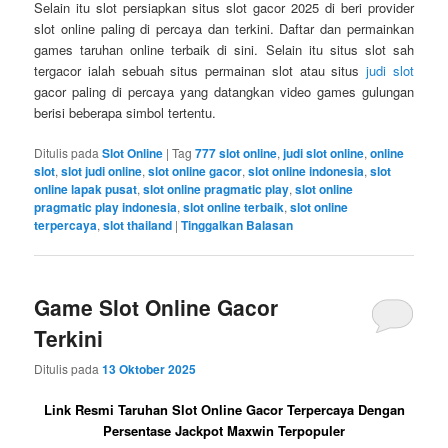
Selain itu slot persiapkan situs slot gacor 2025 di beri provider
slot online paling di percaya dan terkini. Daftar dan permainkan
games taruhan online terbaik di sini. Selain itu situs slot sah
tergacor ialah sebuah situs permainan slot atau situs
judi slot
gacor paling di percaya yang datangkan video games gulungan
berisi beberapa simbol tertentu.
Ditulis pada
Slot Online
|
Tag
777 slot online
,
judi slot online
,
online
slot
,
slot judi online
,
slot online gacor
,
slot online indonesia
,
slot
online lapak pusat
,
slot online pragmatic play
,
slot online
pragmatic play indonesia
,
slot online terbaik
,
slot online
terpercaya
,
slot thailand
|
Tinggalkan Balasan
Game Slot Online Gacor
Terkini
Ditulis pada
13 Oktober 2025
Link Resmi Taruhan Slot Online Gacor Terpercaya Dengan
Persentase Jackpot Maxwin Terpopuler