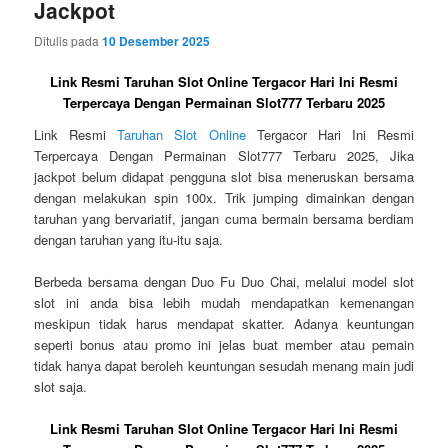
Jackpot
Ditulis pada
10 Desember 2025
Link Resmi Taruhan Slot Online Tergacor Hari Ini Resmi
Terpercaya Dengan Permainan Slot777 Terbaru 2025
Link Resmi
Taruhan Slot Online
Tergacor Hari Ini Resmi
Terpercaya Dengan Permainan Slot777 Terbaru 2025, Jika
jackpot belum didapat pengguna slot bisa meneruskan bersama
dengan melakukan spin 100x. Trik jumping dimainkan dengan
taruhan yang bervariatif, jangan cuma bermain bersama berdiam
dengan taruhan yang itu-itu saja.
Berbeda bersama dengan Duo Fu Duo Chai, melalui model slot
slot ini anda bisa lebih mudah mendapatkan kemenangan
meskipun tidak harus mendapat skatter. Adanya keuntungan
seperti bonus atau promo ini jelas buat member atau pemain
tidak hanya dapat beroleh keuntungan sesudah menang main judi
slot saja.
Link Resmi Taruhan Slot Online Tergacor Hari Ini Resmi