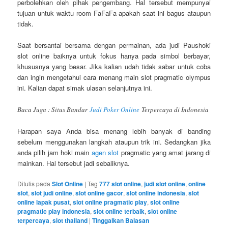
perbolehkan oleh pihak pengembang. Hal tersebut mempunyai
tujuan untuk waktu room FaFaFa apakah saat ini bagus ataupun
tidak.
Saat bersantai bersama dengan permainan, ada judi Paushoki
slot online baiknya untuk fokus hanya pada simbol berbayar,
khususnya yang besar. Jika kalian udah tidak sabar untuk coba
dan ingin mengetahui cara menang main slot pragmatic olympus
ini. Kalian dapat simak ulasan selanjutnya ini.
Baca Juga : Situs Bandar
Judi Poker Online
Terpercaya di Indonesia
Harapan saya Anda bisa menang lebih banyak di banding
sebelum menggunakan langkah ataupun trik ini. Sedangkan jika
anda pilih jam hoki main
agen slot
pragmatic yang amat jarang di
mainkan. Hal tersebut jadi sebaliknya.
Ditulis pada
Slot Online
|
Tag
777 slot online
,
judi slot online
,
online
slot
,
slot judi online
,
slot online gacor
,
slot online indonesia
,
slot
online lapak pusat
,
slot online pragmatic play
,
slot online
pragmatic play indonesia
,
slot online terbaik
,
slot online
terpercaya
,
slot thailand
|
Tinggalkan Balasan