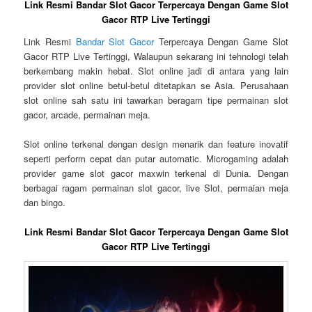
Link Resmi Bandar Slot Gacor Terpercaya Dengan Game Slot
Gacor RTP Live Tertinggi
Link Resmi
Bandar Slot Gacor
Terpercaya Dengan Game Slot
Gacor RTP Live Tertinggi, Walaupun sekarang ini tehnologi telah
berkembang makin hebat. Slot online jadi di antara yang lain
provider slot online betul-betul ditetapkan se Asia. Perusahaan
slot online sah satu ini tawarkan beragam tipe permainan slot
gacor, arcade, permainan meja.
Slot online terkenal dengan design menarik dan feature inovatif
seperti perform cepat dan putar automatic. Microgaming adalah
provider game slot gacor maxwin terkenal di Dunia. Dengan
berbagai ragam permainan slot gacor, live Slot, permaian meja
dan bingo.
Link Resmi Bandar Slot Gacor Terpercaya Dengan Game Slot
Gacor RTP Live Tertinggi