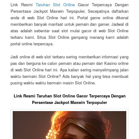
Link Resmi
Taruhan Slot Online
Gacor Terpercaya Dengan
Persentase Jackpot Maxwin Terpopuler, Secepatnya daftarkan
anda di web Slot Online hari ini. Portal game online dikenal
memberikan banyak manfaat untuk pemain dan gamer. Jadwal di
atas adalah sebentar saat slot mulai gacor di web Slot Online
terbaru kami. Situs Slot Online gampang menang kami adalah
portal online terpercaya.
Jadi online di web slot terbaru sering memberikan informasi yang
pas dan berguna ke calon pemain atau pemain dari Kasino online
di web Slot Online hari ini. Apa kalian sering menyelimpang jalan
waktu bermain Slot Online? Ada banyak hal yang bisa membuat
pusing waktu waktu bermain mesin Slot Online.
Link Resmi Taruhan Slot Online Gacor Terpercaya Dengan
Persentase Jackpot Maxwin Terpopuler