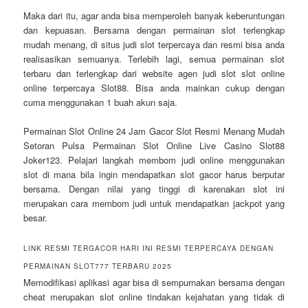
Maka dari itu, agar anda bisa memperoleh banyak keberuntungan
dan kepuasan. Bersama dengan permainan slot terlengkap
mudah menang, di situs judi slot terpercaya dan resmi bisa anda
realisasikan semuanya. Terlebih lagi, semua permainan slot
terbaru dan terlengkap dari website agen judi slot slot online
online terpercaya Slot88. Bisa anda mainkan cukup dengan
cuma menggunakan 1 buah akun saja.
Permainan Slot Online 24 Jam Gacor Slot Resmi Menang Mudah
Setoran Pulsa Permainan Slot Online Live Casino Slot88
Joker123. Pelajari langkah membom judi online menggunakan
slot di mana bila ingin mendapatkan slot gacor harus berputar
bersama. Dengan nilai yang tinggi di karenakan slot ini
merupakan cara membom judi untuk mendapatkan jackpot yang
besar.
LINK RESMI TERGACOR HARI INI RESMI TERPERCAYA DENGAN
PERMAINAN SLOT777 TERBARU 2025
Memodifikasi aplikasi agar bisa di sempurnakan bersama dengan
cheat merupakan slot online tindakan kejahatan yang tidak di