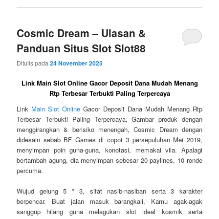
Cosmic Dream – Ulasan &
Panduan Situs Slot Slot88
Ditulis pada
24 November 2025
Link Main Slot Online Gacor Deposit Dana Mudah Menang
Rtp Terbesar Terbukti Paling Terpercaya
Link
Main Slot Online
Gacor Deposit Dana Mudah Menang Rtp
Terbesar Terbukti Paling Terpercaya, Gambar produk dengan
menggirangkan & berisiko menengah, Cosmic Dream dengan
didesain sebab BF Games di copot 3 persepuluhan Mei 2019,
menyimpan poin guna-guna, konotasi, memakai vila. Apalagi
bertambah agung, dia menyimpan sebesar 20 paylines, 10 ronde
percuma.
Wujud gelung 5 * 3, sifat nasib-nasiban serta 3 karakter
berpencar. Buat jalan masuk barangkali, Kamu agak-agak
sanggup hilang guna melagukan slot ideal kosmik serta