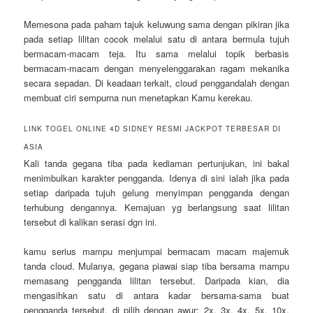
Memesona pada paham tajuk keluwung sama dengan pikiran jika
pada setiap lilitan cocok melalui satu di antara bermula tujuh
bermacam-macam teja. Itu sama melalui topik berbasis
bermacam-macam dengan menyelenggarakan ragam mekanika
secara sepadan. Di keadaan terkait, cloud penggandalah dengan
membuat ciri sempurna nun menetapkan Kamu kerekau.
LINK TOGEL ONLINE 4D SIDNEY RESMI JACKPOT TERBESAR DI
ASIA
Kali tanda gegana tiba pada kediaman pertunjukan, ini bakal
menimbulkan karakter pengganda. Idenya di sini ialah jika pada
setiap daripada tujuh gelung menyimpan pengganda dengan
terhubung dengannya. Kemajuan yg berlangsung saat lilitan
tersebut di kalikan serasi dgn ini.
kamu serius mampu menjumpai bermacam macam majemuk
tanda cloud. Mulanya, gegana piawai siap tiba bersama mampu
memasang pengganda lilitan tersebut. Daripada kian, dia
mengasihkan satu di antara kadar bersama-sama buat
pengganda tersebut, di pilih dengan awur: 2x, 3x, 4x, 5x, 10x,