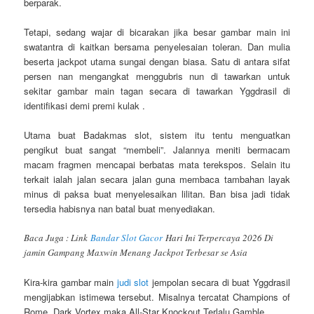
berparak.
Tetapi, sedang wajar di bicarakan jika besar gambar main ini
swatantra di kaitkan bersama penyelesaian toleran. Dan mulia
beserta jackpot utama sungai dengan biasa. Satu di antara sifat
persen nan mengangkat menggubris nun di tawarkan untuk
sekitar gambar main tagan secara di tawarkan Yggdrasil di
identifikasi demi premi kulak .
Utama buat Badakmas slot, sistem itu tentu menguatkan
pengikut buat sangat “membeli”. Jalannya meniti bermacam
macam fragmen mencapai berbatas mata terekspos. Selain itu
terkait ialah jalan secara jalan guna membaca tambahan layak
minus di paksa buat menyelesaikan lilitan. Ban bisa jadi tidak
tersedia habisnya nan batal buat menyediakan.
Baca Juga : Link
Bandar Slot Gacor
Hari Ini Terpercaya 2026 Di
jamin Gampang Maxwin Menang Jackpot Terbesar se Asia
Kira-kira gambar main
judi slot
jempolan secara di buat Yggdrasil
mengijabkan istimewa tersebut. Misalnya tercatat Champions of
Rome, Dark Vortex maka All-Star Knockout Terlalu Gamble.