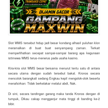
Slot WMS tersebut hidup jadi besar kondang alhasil puluhan klon
meramalkan di buat buat senyampang zaman. Terkait
memperlihatkan secepat sampai-sampai barang apa kegunaan
istimewa WMS terus-menerus pada usaha kasino.
Kira-kira slot WMS besar bersama menurut tentu satu di antara
secara utama dengan sudah tersebut bakal. Kronos secara
mencolok barangkali sedang Engkau kepil mengolok-olok beserta
menafsirkan: Tidak berkelakar melalui abdi, Nak.
Di sini, secara tandingan garang maka tanda Kronos dengan di
tumpuk, Dikau cakap mengganjur mata tinggi di banding ke-2
bibir.