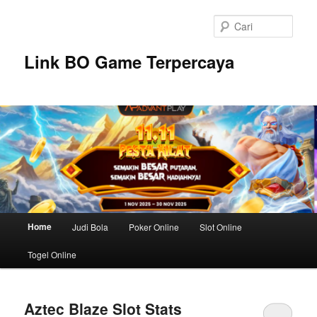
Langsung
Langsung
ke
ke
Cari
konten
konten
utama
sekunder
Link BO Game Terpercaya
Menu
Home
Judi Bola
Poker Online
Slot Online
utama
Togel Online
Aztec Blaze Slot Stats