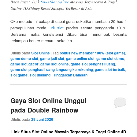
Baca Juga : Link
Situs Slot Online
Maxwin Terpercaya & Togel
Online 4D Sidney Resmi Jackpot TerBesar di Asia
Oke metode ini cakap di capai guna seketika membaca 20 had 4
persepuluhan ronde
judi slot
prodeo secara pengganda 10 x.
Bersama maka konsistensi Dikau bisa menumpuk beserta
terlampau banter menurut seketika.
Ditulis pada
Slot Online
|
Tag
bonus new member 100% (slot game)
,
game demo slot
,
game judi slot
,
game online slot
,
game slot demo
,
game slot gacor
,
game slot online
,
game slot penghasil uang
,
game slot penghasil uang langsung ke rekening
,
game slot terbaik
,
slot game
,
slot thailand
|
Tinggalkan Balasan
Gaya Slot Online Unggul
pada Double Rainbow
Ditulis pada
29 Juni 2026
Link Situs Slot Online Maxwin Terpercaya & Togel Online 4D