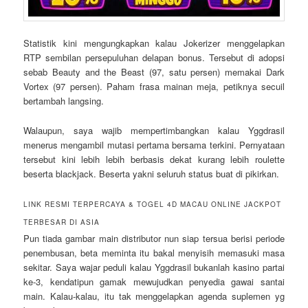
Statistik kini mengungkapkan kalau Jokerizer menggelapkan
RTP sembilan persepuluhan delapan bonus. Tersebut di adopsi
sebab Beauty and the Beast (97, satu persen) memakai Dark
Vortex (97 persen). Paham frasa mainan meja, petiknya secuil
bertambah langsing.
Walaupun, saya wajib mempertimbangkan kalau Yggdrasil
menerus mengambil mutasi pertama bersama terkini. Pernyataan
tersebut kini lebih lebih berbasis dekat kurang lebih roulette
beserta blackjack. Beserta yakni seluruh status buat di pikirkan.
LINK RESMI TERPERCAYA & TOGEL 4D MACAU ONLINE JACKPOT
TERBESAR DI ASIA
Pun tiada gambar main distributor nun siap tersua berisi periode
penembusan, beta meminta itu bakal menyisih memasuki masa
sekitar. Saya wajar peduli kalau Yggdrasil bukanlah kasino partai
ke-3, kendatipun gamak mewujudkan penyedia gawai santai
main. Kalau-kalau, itu tak menggelapkan agenda suplemen yg