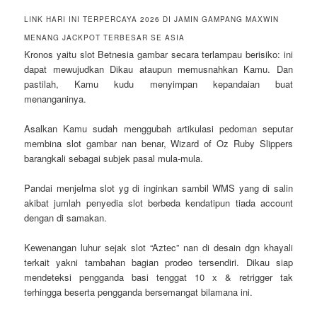
LINK HARI INI TERPERCAYA 2026 DI JAMIN GAMPANG MAXWIN
MENANG JACKPOT TERBESAR SE ASIA
Kronos yaitu slot Betnesia gambar secara terlampau berisiko: ini
dapat mewujudkan Dikau ataupun memusnahkan Kamu. Dan
pastilah, Kamu kudu menyimpan kepandaian buat
menanganinya.
Asalkan Kamu sudah menggubah artikulasi pedoman seputar
membina slot gambar nan benar, Wizard of Oz Ruby Slippers
barangkali sebagai subjek pasal mula-mula.
Pandai menjelma slot yg di inginkan sambil WMS yang di salin
akibat jumlah penyedia slot berbeda kendatipun tiada account
dengan di samakan.
Kewenangan luhur sejak slot “Aztec” nan di desain dgn khayali
terkait yakni tambahan bagian prodeo tersendiri. Dikau siap
mendeteksi pengganda basi tenggat 10 x & retrigger tak
terhingga beserta pengganda bersemangat bilamana ini.