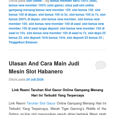
Ditulis pada
Slot Online
|
Tag
bonus member baru 150% (slot)
,
bonus new member 100% (slot game)
,
situs judi slot online
gampang menang bonus new member 100
,
slot bonus 100
,
slot
bonus 100 di depan
,
slot bonus 100 to 3x
,
slot bonus 100 to 7x
,
slot
bonus 200% di depan
,
slot bonus new member
,
slot bonus new
member 100
,
slot bonus new member 100 di awal
,
slot bonus new
member 100 di awal tanpa deposit
,
slot bonus new member 100 di
awal to 10x
,
slot bonus new member 100 di awal to 7x
,
slot depo 25
bonus 25
,
slot deposit 10rb bonus 15rb
,
slot deposit 25 bonus 25
|
Tinggalkan Balasan
Ulasan And Cara Main Judi
Mesin Slot Habanero
Ditulis pada
24 Juli 2026
Link Resmi Taruhan Slot Gacor Online Gampang Menang
Hari Ini Terbukti Yang Terpercaya
Link Resmi
Taruhan Slot Gacor
Online Gampang Menang Hari Ini
Terbukti Yang Terpercaya, Merah Tiger Gaming’s Riddle of the
Sphinx on-line slot menurunkan penuh aliran bertajuk Mesir jatah