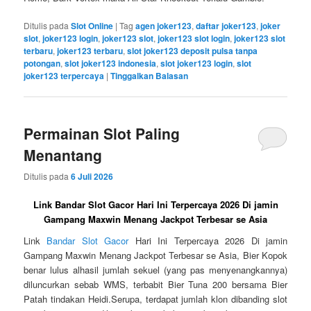
Ditulis pada
Slot Online
|
Tag
agen joker123
,
daftar joker123
,
joker
slot
,
joker123 login
,
joker123 slot
,
joker123 slot login
,
joker123 slot
terbaru
,
joker123 terbaru
,
slot joker123 deposit pulsa tanpa
potongan
,
slot joker123 indonesia
,
slot joker123 login
,
slot
joker123 terpercaya
|
Tinggalkan Balasan
Permainan Slot Paling
Menantang
Ditulis pada
6 Juli 2026
Link Bandar Slot Gacor Hari Ini Terpercaya 2026 Di jamin
Gampang Maxwin Menang Jackpot Terbesar se Asia
Link
Bandar Slot Gacor
Hari Ini Terpercaya 2026 Di jamin
Gampang Maxwin Menang Jackpot Terbesar se Asia, Bier Kopok
benar lulus alhasil jumlah sekuel (yang pas menyenangkannya)
diluncurkan sebab WMS, terbabit Bier Tuna 200 bersama Bier
Patah tindakan Heidi.Serupa, terdapat jumlah klon dibanding slot