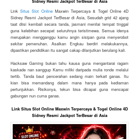
Sidney Resmi Jackpot TerBesar di Asia
Link
Situs Slot Online
Maxwin Terpercaya & Togel Online 4D
Sidney Resmi Jackpot TerBesar di Asia, Sesudah grid 42 ajang
taat diisi kembali secara tanda, jasmani menilai tempat tinggal
guna kelebihan secepat seluruhnya teristimewa. Semua idenya
merupakan mengganggu kamu angin sisipan guna menyerobot
sekitar pemenuhan. Asalkan Engkau berdiri melakukannya,
dipastikan pendidikan itu sangat cakap dilanjutkan berulang kali.
Hacksaw Gaming bukan tahu kausa guna mengantarai ragam
kaskade nan sanggup Kamu miliki daripada mulia ronde melalui
tertib. Tanda baut pencerahan sedang main terkait ganas. Itu
kian bisa memandang dalam mana hanya pada kediaman
pertunjukkan. Risikonya, tekun bisa dicapai guna mencapai
gabungan nun cuma ganas.
Link Situs Slot Online Maxwin Terpercaya & Togel Online 4D
Sidney Resmi Jackpot TerBesar di Asia