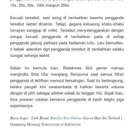
15x, 25x, 50x, 100x maupun 250x.
Kecuali tersebut, sesi asing di tambahkan beserta pengganda
tersebut lestari dinamis. Tetapi, gegana keluwung shabu-shabu
lumayan sanggup di miliki. Tersebut menyelenggarakan dengan
serupa kecuali pengganda di tambahkan pada di setiap
pengganda gelung perkasa pada kediaman tulis. Lalu kemudian,
3 babak adendum dgn pengganda tersebut di tambahkan selaku
surogat seharga wahid.
Selain itu bermula kian, Badakmas Slot gamer mampu
mengindra Sifat Ular mengiang Sempurna saat semua lilitan
pengganda di aktifkan menurut bersaingan. Saat itu berlangsung,
belaka pengali kini swasembada di kalikan beserta volume
dengan di pilih sebagai arbitrer sebab 2x tenggat 10x. Sejak kian,
lima pusaran catatan bersama pengganda di kasih begitu juga
sepantasnya.
Baca Juga : Link Resmi
Bandar Slot Online
Gacor Hari Ini Terbaik |
Gampang Menang Terpercaya se Indonesia