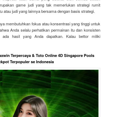
erupakan game judi yang tak memerlukan strategi rumit
tu atau judi yang lainnya bersama dengan basis strategi.
ya membutuhkan fokus atau konsentrasi yang tinggi untuk
bahwa Anda selalu perhatikan permainan itu dan konsisten
 ada hasil yang Anda dapatkan. Kalau bettor miliki
xwin Terpercaya & Toto Online 4D Singapore Pools
ckpot Terpopuler se Indonesia