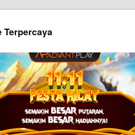
 Terpercaya