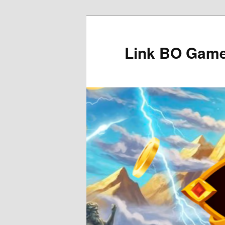
Langsung
Langsung
ke
ke
konten
konten
Link BO Game
utama
sekunder