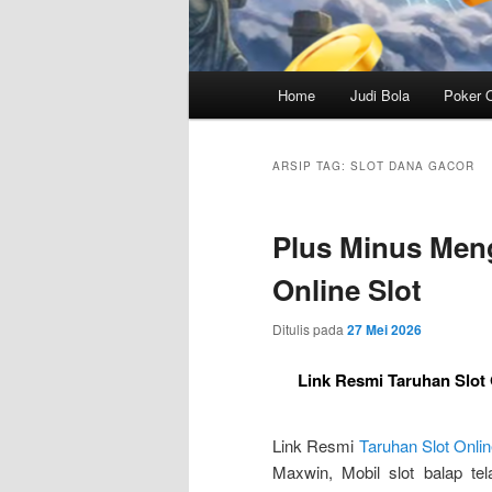
Menu
Home
Judi Bola
Poker O
utama
ARSIP TAG:
SLOT DANA GACOR
Plus Minus Men
Online Slot
Ditulis pada
27 Mei 2026
Link Resmi Taruhan Slot
Link Resmi
Taruhan Slot Onli
Maxwin, Mobil slot balap tel