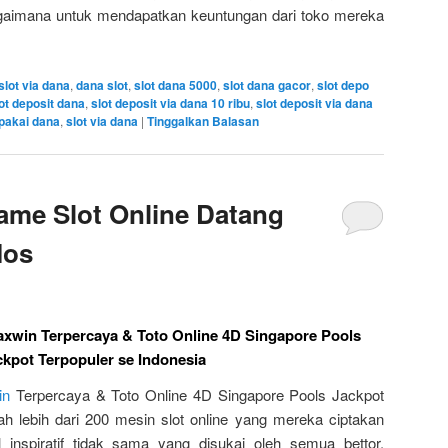
aimana untuk mendapatkan keuntungan dari toko mereka
slot via dana
,
dana slot
,
slot dana 5000
,
slot dana gacor
,
slot depo
ot deposit dana
,
slot deposit via dana 10 ribu
,
slot deposit via dana
 pakai dana
,
slot via dana
|
Tinggalkan Balasan
ame Slot Online Datang
Ios
xwin Terpercaya & Toto Online 4D Singapore Pools
ckpot Terpopuler se Indonesia
in
Terpercaya & Toto Online 4D Singapore Pools Jackpot
ah lebih dari 200 mesin slot online yang mereka ciptakan
nspiratif tidak sama yang disukai oleh semua bettor.