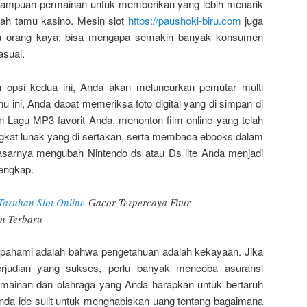
mampuan permainan untuk memberikan yang lebih menarik
mlah tamu kasino. Mesin slot
https://paushoki-biru.com
juga
a orang kaya; bisa mengapa semakin banyak konsumen
asual.
 opsi kedua ini, Anda akan meluncurkan pemutar multi
 ini, Anda dapat memeriksa foto digital yang di simpan di
Lagu MP3 favorit Anda, menonton film online yang telah
gkat lunak yang di sertakan, serta membaca ebooks dalam
asarnya mengubah Nintendo ds atau Ds lite Anda menjadi
lengkap.
Taruhan Slot Online
Gacor Terpercaya Fitur
n Terbaru
di pahami adalah bahwa pengetahuan adalah kekayaan. Jika
perjudian yang sukses, perlu banyak mencoba asuransi
mainan dan olahraga yang Anda harapkan untuk bertaruh
nda ide sulit untuk menghabiskan uang tentang bagaimana