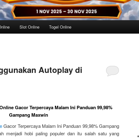
nline
Slot Online
Togel Online
ggunakan Autoplay di
 Online Gacor Terpercaya Malam Ini Panduan 99,98%
Gampang Maxwin
ne
Gacor Terpercaya Malam Ini Panduan 99,98% Gampang
ah menjadi hobi paling populer dan itu salah satu yang