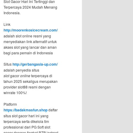
Slot Gacor Hari Ini Tertinggi dan
Terpercaya 2024 Mudah Menang
Indonesia.
Link
http://moorenkosicecream.com/
adalah slot online resmi yang
menyediakan link alternatif untuk
akses slot yang lancar dan aman
bagi para pemain di Indonesia
Situs
http://gerbangasia-up.com/
adalah penyedia situs
slot
gacor
online
terpercaya di
tahun 2025 sekaligus merupakan
provider slot88 resmi dengan
winrate 100%!
Platform
https://badakmasfun.shop
daftar
situs slot gacor hari ini yang
terpercaya serta dikelola tim
professional dari PG Soft slot
gacor dengan tingkat RTP jackpot