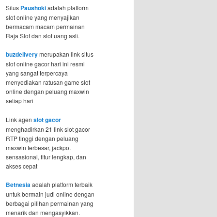
Situs
Paushoki
adalah platform
slot online yang menyajikan
bermacam macam permainan
Raja Slot dan slot uang asli.
buzdelivery
merupakan link situs
slot online gacor hari ini resmi
yang sangat terpercaya
menyediakan ratusan game slot
online dengan peluang maxwin
setiap hari
Link agen
slot gacor
menghadirkan 21 link slot gacor
RTP tinggi dengan peluang
maxwin terbesar, jackpot
sensasional, fitur lengkap, dan
akses cepat
Betnesia
adalah platform terbaik
untuk bermain judi online dengan
berbagai pilihan permainan yang
menarik dan mengasyikkan.