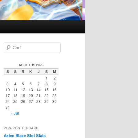
C
a
r
i
AGUSTUS 2026
S
S
R
K
J
S
M
1
2
3
4
5
6
7
8
9
10
11
12
13
14
15
16
17
18
19
20
21
22
23
24
25
26
27
28
29
30
31
« Jul
POS-POS TERBARU
Aztec Blaze Slot Stats