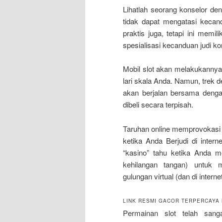
Lihatlah seorang konselor d
tidak dapat mengatasi kecandu
praktis juga, tetapi ini memi
spesialisasi kecanduan judi ko
Mobil slot akan melakukannya.
lari skala Anda. Namun, trek
akan berjalan bersama denga
dibeli secara terpisah.
Taruhan online memprovokasi 
ketika Anda Berjudi di inter
“kasino” tahu ketika Anda m
kehilangan tangan) untuk
gulungan virtual (dan di internet
LINK RESMI GACOR TERPERCAYA 
Permainan slot telah sang