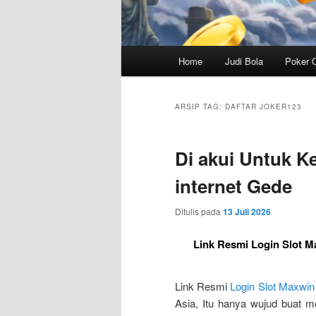
Menu
Home
Judi Bola
Poker O
utama
ARSIP TAG:
DAFTAR JOKER123
Di akui Untuk K
internet Gede
Ditulis pada
13 Juli 2026
Link Resmi Login Slot M
Link Resmi
Login Slot Maxwin
Asia, Itu hanya wujud buat m