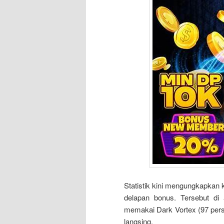
Statistik kini mengungkapkan
delapan bonus. Tersebut di
memakai Dark Vortex (97 pers
langsing.