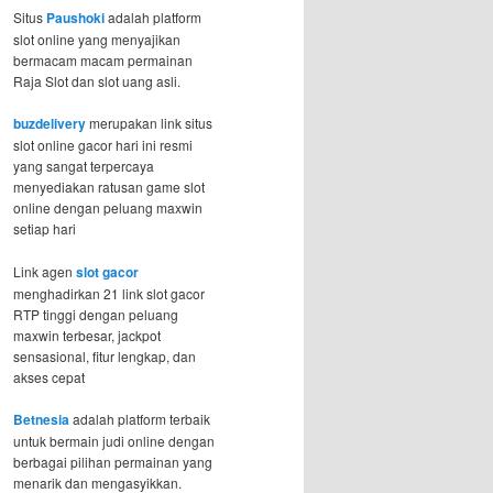
Situs
Paushoki
adalah platform
slot online yang menyajikan
bermacam macam permainan
Raja Slot dan slot uang asli.
buzdelivery
merupakan link situs
slot online gacor hari ini resmi
yang sangat terpercaya
menyediakan ratusan game slot
online dengan peluang maxwin
setiap hari
Link agen
slot gacor
menghadirkan 21 link slot gacor
RTP tinggi dengan peluang
maxwin terbesar, jackpot
sensasional, fitur lengkap, dan
akses cepat
Betnesia
adalah platform terbaik
untuk bermain judi online dengan
berbagai pilihan permainan yang
menarik dan mengasyikkan.