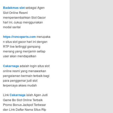
Badakmas slot
sebagai Agen
Slot Online Resmi
mempersembahkan Slot Gacor
hari ini, cukup menggunakan
modal santai
https://roncoparts.com
merupaka
n situs slot gacor hari ini dengan
RTP live tertinggi gampang
menang yang menjamin setiap
user akan mendapatkan
Cakarnaga
adalah login situs slot
online resmi yang menawarkan
pengalaman bermain terbaik bagi
para penggemar judi slot
terpercaya akses mudah
Link
Cakarnaga
ialah Agen Judi
Game Bo Slot Online Terbaik
Promo Bonus Jackpot Terbesar
dan Link Daftar Nama Situs Rtp