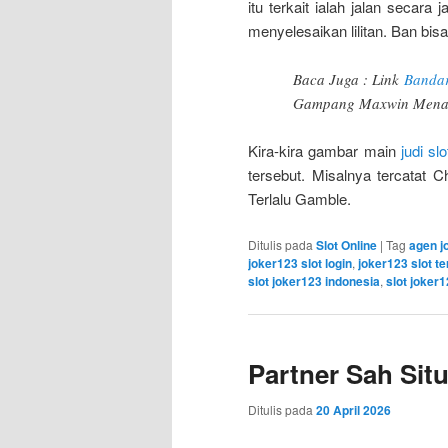
itu terkait ialah jalan seca
menyelesaikan lilitan. Ban bis
Baca Juga : Link
Bandar
Gampang Maxwin Menang
Kira-kira gambar main
judi slo
tersebut. Misalnya tercatat
Terlalu Gamble.
Ditulis pada
Slot Online
|
Tag
agen j
joker123 slot login
,
joker123 slot t
slot joker123 indonesia
,
slot joker1
Partner Sah Sit
Ditulis pada
20 April 2026