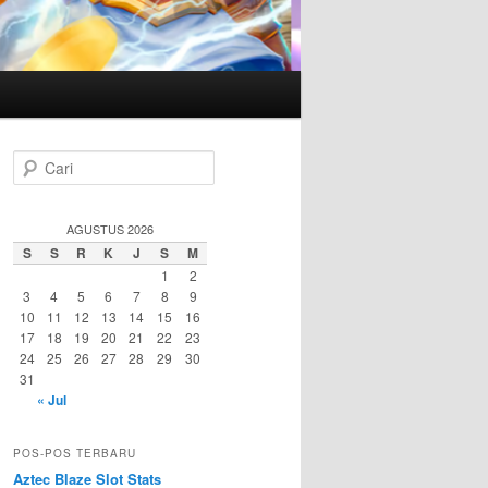
C
a
r
i
AGUSTUS 2026
S
S
R
K
J
S
M
1
2
3
4
5
6
7
8
9
10
11
12
13
14
15
16
17
18
19
20
21
22
23
24
25
26
27
28
29
30
31
« Jul
POS-POS TERBARU
Aztec Blaze Slot Stats