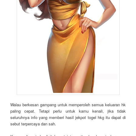
Walau berkesan gampang untuk memperoleh semua keluaran hk
paling cepat. Tetapi perlu untuk kamu kenali, jika tidak
seluruhnya info yang memberi hasil jekpot togel hkg itu dapat di
sebut terpercaya dan sah.