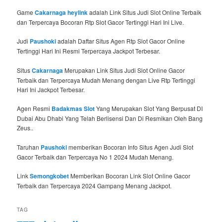
Game
Cakarnaga heylink
adalah Link Situs Judi Slot Online Terbaik
dan Terpercaya Bocoran Rtp Slot Gacor Tertinggi Hari Ini Live.
Judi
Paushoki
adalah Daftar Situs Agen Rtp Slot Gacor Online
Tertinggi Hari Ini Resmi Terpercaya Jackpot Terbesar.
Situs
Cakarnaga
Merupakan Link Situs Judi Slot Online Gacor
Terbaik dan Terpercaya Mudah Menang dengan Live Rtp Tertinggi
Hari Ini Jackpot Terbesar.
Agen Resmi
Badakmas Slot
Yang Merupakan Slot Yang Berpusat DI
Dubai Abu Dhabi Yang Telah Berlisensi Dan Di Resmikan Oleh Bang
Zeus..
Taruhan
Paushoki
memberikan Bocoran Info Situs Agen Judi Slot
Gacor Terbaik dan Terpercaya No 1 2024 Mudah Menang.
Link
Semongkobet
Memberikan Bocoran Link Slot Online Gacor
Terbaik dan Terpercaya 2024 Gampang Menang Jackpot.
TAG