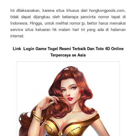
Ini dilaksanakan, karena situs khusus dari hongkongpools.com,
tidak dapat dijangkau oleh beberapa pencinta nomor tepat di
Indonesia. Hingga, untuk melihat nomor jp, bettor harus memakai
service situs keluaran hk malam hari ini yang ada di halaman
internet.
Link Login Game Togel Resmi Terbaik Dan Toto 4D Online
Terpercaya se Asia