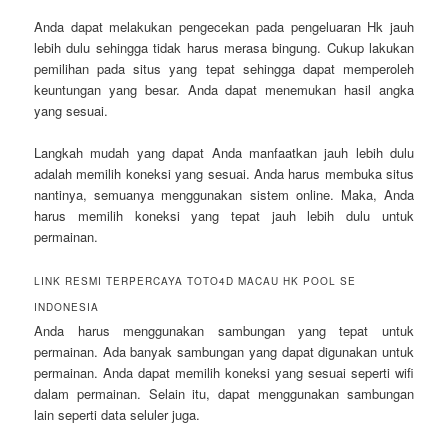
Anda dapat melakukan pengecekan pada pengeluaran Hk jauh
lebih dulu sehingga tidak harus merasa bingung. Cukup lakukan
pemilihan pada situs yang tepat sehingga dapat memperoleh
keuntungan yang besar. Anda dapat menemukan hasil angka
yang sesuai.
Langkah mudah yang dapat Anda manfaatkan jauh lebih dulu
adalah memilih koneksi yang sesuai. Anda harus membuka situs
nantinya, semuanya menggunakan sistem online. Maka, Anda
harus memilih koneksi yang tepat jauh lebih dulu untuk
permainan.
LINK RESMI TERPERCAYA TOTO4D MACAU HK POOL SE
INDONESIA
Anda harus menggunakan sambungan yang tepat untuk
permainan. Ada banyak sambungan yang dapat digunakan untuk
permainan. Anda dapat memilih koneksi yang sesuai seperti wifi
dalam permainan. Selain itu, dapat menggunakan sambungan
lain seperti data seluler juga.