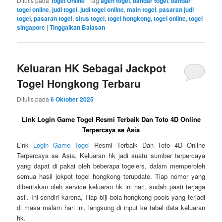
Ditulis pada
Togel Online
|
Tag
agen togel
,
bandar togel
,
bandar
togel online
,
judi togel
,
judi togel online
,
main togel
,
pasaran judi
togel
,
pasaran togel
,
situs togel
,
togel hongkong
,
togel online
,
togel
singapore
|
Tinggalkan Balasan
Keluaran HK Sebagai Jackpot
Togel Hongkong Terbaru
Ditulis pada
6 Oktober 2025
Link Login Game Togel Resmi Terbaik Dan Toto 4D Online
Terpercaya se Asia
Link
Login Game Togel
Resmi Terbaik Dan Toto 4D Online
Terpercaya se Asia, Keluaran hk jadi suatu sumber terpercaya
yang dapat di pakai oleh beberapa togelers, dalam memperoleh
semua hasil jekpot togel hongkong terupdate. Tiap nomor yang
diberitakan oleh service keluaran hk ini hari, sudah pasti terjaga
asli. Ini sendiri karena, Tiap biji bola hongkong pools yang terjadi
di masa malam hari ini, langsung di input ke tabel data keluaran
hk.