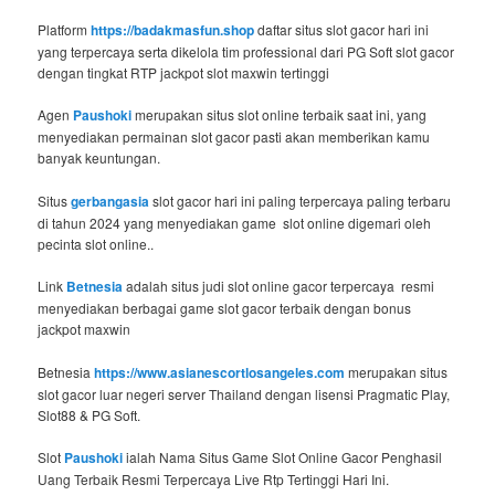
Platform
https://badakmasfun.shop
daftar situs slot gacor hari ini
yang terpercaya serta dikelola tim professional dari PG Soft slot gacor
dengan tingkat RTP jackpot slot maxwin tertinggi
Agen
Paushoki
merupakan situs slot online terbaik saat ini, yang
menyediakan permainan slot gacor pasti akan memberikan kamu
banyak keuntungan.
Situs
gerbangasia
slot gacor hari ini paling terpercaya paling terbaru
di tahun 2024 yang menyediakan game slot online digemari oleh
pecinta slot online..
Link
Betnesia
adalah situs judi slot online gacor terpercaya resmi
menyediakan berbagai game slot gacor terbaik dengan bonus
jackpot maxwin
Betnesia
https://www.asianescortlosangeles.com
merupakan situs
slot gacor luar negeri server Thailand dengan lisensi Pragmatic Play,
Slot88 & PG Soft.
Slot
Paushoki
ialah Nama Situs Game Slot Online Gacor Penghasil
Uang Terbaik Resmi Terpercaya Live Rtp Tertinggi Hari Ini.