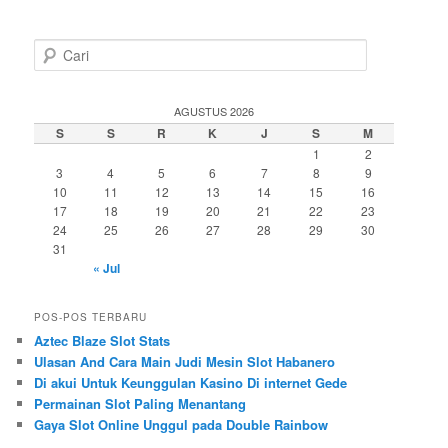
C
a
r
i
AGUSTUS 2026
S
S
R
K
J
S
M
1
2
3
4
5
6
7
8
9
10
11
12
13
14
15
16
17
18
19
20
21
22
23
24
25
26
27
28
29
30
31
« Jul
POS-POS TERBARU
Aztec Blaze Slot Stats
Ulasan And Cara Main Judi Mesin Slot Habanero
Di akui Untuk Keunggulan Kasino Di internet Gede
Permainan Slot Paling Menantang
Gaya Slot Online Unggul pada Double Rainbow