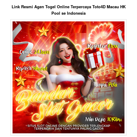
Link Resmi Agen Togel Online Terpercaya Toto4D Macau HK
Pool se Indonesia