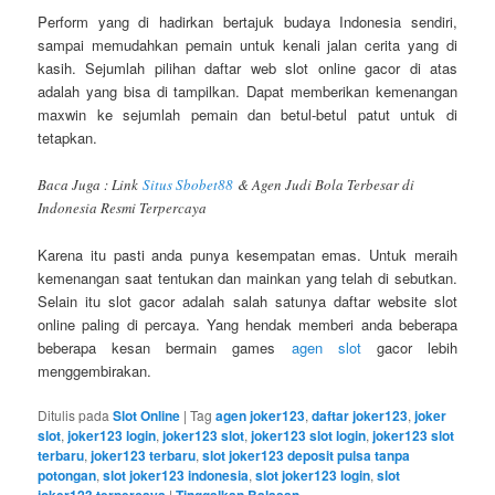
Perform yang di hadirkan bertajuk budaya Indonesia sendiri,
sampai memudahkan pemain untuk kenali jalan cerita yang di
kasih. Sejumlah pilihan daftar web slot online gacor di atas
adalah yang bisa di tampilkan. Dapat memberikan kemenangan
maxwin ke sejumlah pemain dan betul-betul patut untuk di
tetapkan.
Baca Juga : Link
Situs Sbobet88
& Agen Judi Bola Terbesar di
Indonesia Resmi Terpercaya
Karena itu pasti anda punya kesempatan emas. Untuk meraih
kemenangan saat tentukan dan mainkan yang telah di sebutkan.
Selain itu slot gacor adalah salah satunya daftar website slot
online paling di percaya. Yang hendak memberi anda beberapa
beberapa kesan bermain games
agen slot
gacor lebih
menggembirakan.
Ditulis pada
Slot Online
|
Tag
agen joker123
,
daftar joker123
,
joker
slot
,
joker123 login
,
joker123 slot
,
joker123 slot login
,
joker123 slot
terbaru
,
joker123 terbaru
,
slot joker123 deposit pulsa tanpa
potongan
,
slot joker123 indonesia
,
slot joker123 login
,
slot
joker123 terpercaya
|
Tinggalkan Balasan