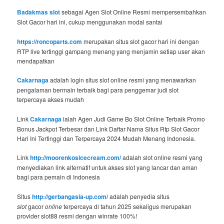
Badakmas slot
sebagai Agen Slot Online Resmi mempersembahkan
Slot Gacor hari ini, cukup menggunakan modal santai
https://roncoparts.com
merupakan situs slot gacor hari ini dengan
RTP live tertinggi gampang menang yang menjamin setiap user akan
mendapatkan
Cakarnaga
adalah login situs slot online resmi yang menawarkan
pengalaman bermain terbaik bagi para penggemar judi slot
terpercaya akses mudah
Link
Cakarnaga
ialah Agen Judi Game Bo Slot Online Terbaik Promo
Bonus Jackpot Terbesar dan Link Daftar Nama Situs Rtp Slot Gacor
Hari Ini Tertinggi dan Terpercaya 2024 Mudah Menang Indonesia.
Link
http://moorenkosicecream.com/
adalah slot online resmi yang
menyediakan link alternatif untuk akses slot yang lancar dan aman
bagi para pemain di Indonesia
Situs
http://gerbangasia-up.com/
adalah penyedia situs
slot
gacor
online
terpercaya di tahun 2025 sekaligus merupakan
provider slot88 resmi dengan winrate 100%!