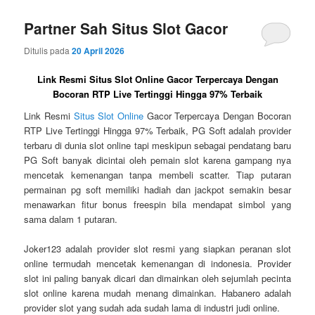
Partner Sah Situs Slot Gacor
Ditulis pada
20 April 2026
Link Resmi Situs Slot Online Gacor Terpercaya Dengan
Bocoran RTP Live Tertinggi Hingga 97% Terbaik
Link Resmi
Situs Slot Online
Gacor Terpercaya Dengan Bocoran
RTP Live Tertinggi Hingga 97% Terbaik, PG Soft adalah provider
terbaru di dunia slot online tapi meskipun sebagai pendatang baru
PG Soft banyak dicintai oleh pemain slot karena gampang nya
mencetak kemenangan tanpa membeli scatter. Tiap putaran
permainan pg soft memiliki hadiah dan jackpot semakin besar
menawarkan fitur bonus freespin bila mendapat simbol yang
sama dalam 1 putaran.
Joker123 adalah provider slot resmi yang siapkan peranan slot
online termudah mencetak kemenangan di indonesia. Provider
slot ini paling banyak dicari dan dimainkan oleh sejumlah pecinta
slot online karena mudah menang dimainkan. Habanero adalah
provider slot yang sudah ada sudah lama di industri judi online.