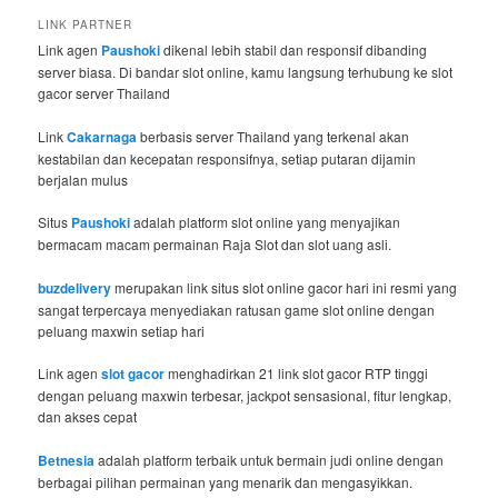
LINK PARTNER
Link agen
Paushoki
dikenal lebih stabil dan responsif dibanding
server biasa. Di bandar slot online, kamu langsung terhubung ke slot
gacor server Thailand
Link
Cakarnaga
berbasis server Thailand yang terkenal akan
kestabilan dan kecepatan responsifnya, setiap putaran dijamin
berjalan mulus
Situs
Paushoki
adalah platform slot online yang menyajikan
bermacam macam permainan Raja Slot dan slot uang asli.
buzdelivery
merupakan link situs slot online gacor hari ini resmi yang
sangat terpercaya menyediakan ratusan game slot online dengan
peluang maxwin setiap hari
Link agen
slot gacor
menghadirkan 21 link slot gacor RTP tinggi
dengan peluang maxwin terbesar, jackpot sensasional, fitur lengkap,
dan akses cepat
Betnesia
adalah platform terbaik untuk bermain judi online dengan
berbagai pilihan permainan yang menarik dan mengasyikkan.